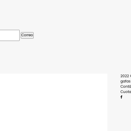
Correo
2022 
gafas
Contá
Cuot