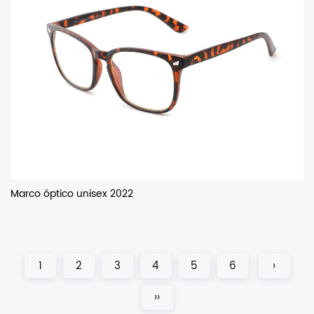
Marco óptico unisex 2022
1
2
3
4
5
6
›
››